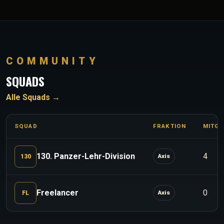
COMMUNITY
SQUADS
Alle Squads
→
SQUAD
FRAKTION
MITGL
130. Panzer-Lehr-Division
4
Axis
130
Freelancer
0
Axis
FL